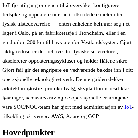
IoT-fjerntilgang er evnen til å overvåke, konfigurere,
feilsøke og oppdatere internett-tilkoblede enheter uten
fysisk tilstedeværelse — enten enhetene befinner seg i et
lager i Oslo, på en fabrikketasje i Trondheim, eller i en
vindturbin 200 km til havs utenfor Vestlandskysten. Gjort
riktig reduserer det behovet for fysiske serviceturer,
akselererer oppdateringssykluser og holder flåtene sikre.
Gjort feil gir det angripere en vedvarende bakdør inn i ditt
operasjonelle teknologinettverk. Denne guiden dekker
arkitekturmønstre, protokollvalg, skyplattformspesifikke
løsninger, samsvarskrav og de operasjonelle erfaringene
våre SOC/NOC-team har gjort med administrasjon av
IoT
-
tilkobling på tvers av AWS, Azure og GCP.
Hovedpunkter