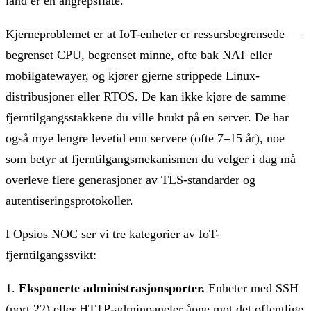
land er en angrepsflate.
Kjerneproblemet er at IoT-enheter er ressursbegrensede —
begrenset CPU, begrenset minne, ofte bak NAT eller
mobilgatewayer, og kjører gjerne strippede Linux-
distribusjoner eller RTOS. De kan ikke kjøre de samme
fjerntilgangsstakkene du ville brukt på en server. De har
også mye lengre levetid enn servere (ofte 7–15 år), noe
som betyr at fjerntilgangsmekanismen du velger i dag må
overleve flere generasjoner av TLS-standarder og
autentiseringsprotokoller.
I Opsios NOC ser vi tre kategorier av IoT-
fjerntilgangssvikt:
1.
Eksponerte administrasjonsporter.
Enheter med SSH
(port 22) eller HTTP-adminpaneler åpne mot det offentlige