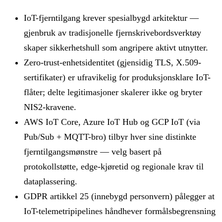
IoT-fjerntilgang krever spesialbygd arkitektur —
gjenbruk av tradisjonelle fjernskrivebordsverktøy
skaper sikkerhetshull som angripere aktivt utnytter.
Zero-trust-enhetsidentitet (gjensidig TLS, X.509-
sertifikater) er ufravikelig for produksjonsklare IoT-
flåter; delte legitimasjoner skalerer ikke og bryter
NIS2-kravene.
AWS IoT Core, Azure IoT Hub og GCP IoT (via
Pub/Sub + MQTT-bro) tilbyr hver sine distinkte
fjerntilgangsmønstre — velg basert på
protokollstøtte, edge-kjøretid og regionale krav til
dataplassering.
GDPR artikkel 25 (innebygd personvern) pålegger at
IoT-telemetripipelines håndhever formålsbegrensning