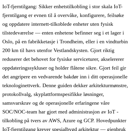
IoT-fjerntilgang: Sikker enhetstilkobling i stor skala IoT-
fjerntilgang er evnen til å overvåke, konfigurere, feilsøke
og oppdatere internett-tilkoblede enheter uten fysisk
tilstedeværelse — enten enhetene befinner seg i et lager i
Oslo, på en fabrikketasje i Trondheim, eller i en vindturbin
200 km til havs utenfor Vestlandskysten. Gjort riktig
reduserer det behovet for fysiske serviceturer, akselererer
oppdateringssykluser og holder flåtene sikre. Gjort feil gir
det angripere en vedvarende bakdør inn i ditt operasjonelle
teknologinettverk. Denne guiden dekker arkitekturmønstre,
protokollvalg, skyplattformspesifikke løsninger,
samsvarskrav og de operasjonelle erfaringene våre
SOC/NOC-team har gjort med administrasjon av IoT -
tilkobling på tvers av AWS, Azure og GCP. Hovedpunkter
IoT-fjerntilgang krever spesialbygd arkitektur — gjenbruk