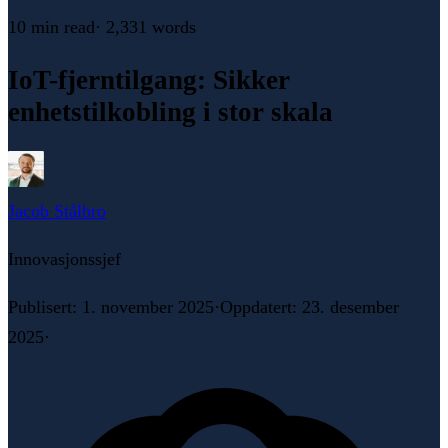
10 min
read
·
2,331
words
IoT-fjerntilgang: Sikker
enhetstilkobling i stor skala
Jacob Stålbro
Innovasjonssjef
Publisert
:
1. november 2025
·
Oppdatert
:
23. desember
2025
·