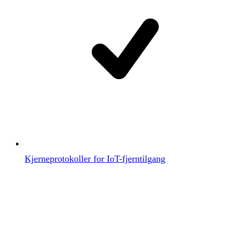
Kjerneprotokoller for IoT-fjerntilgang