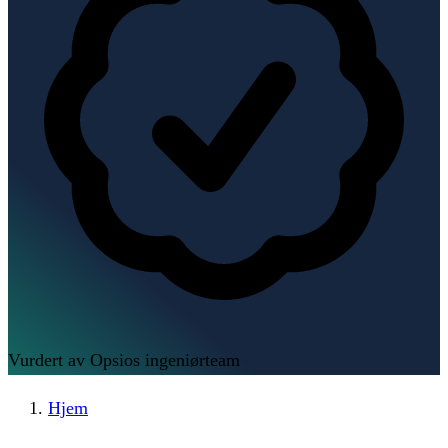
Vurdert av Opsios ingeniørteam
Hjem