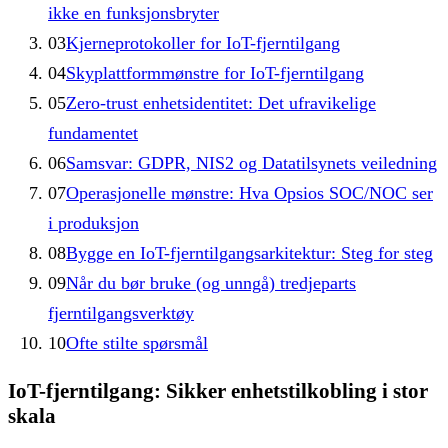
ikke en funksjonsbryter
03
Kjerneprotokoller for IoT-fjerntilgang
04
Skyplattformmønstre for IoT-fjerntilgang
05
Zero-trust enhetsidentitet: Det ufravikelige
fundamentet
06
Samsvar: GDPR, NIS2 og Datatilsynets veiledning
07
Operasjonelle mønstre: Hva Opsios SOC/NOC ser
i produksjon
08
Bygge en IoT-fjerntilgangsarkitektur: Steg for steg
09
Når du bør bruke (og unngå) tredjeparts
fjerntilgangsverktøy
10
Ofte stilte spørsmål
IoT-fjerntilgang: Sikker enhetstilkobling i stor
skala