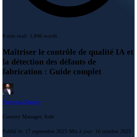
8 min
read
·
1,846
words
Maîtriser le contrôle de qualité IA et
la détection des défauts de
fabrication : Guide complet
Praveena Shenoy
Country Manager, Inde
Publié le
:
17 septembre 2025
·
Mis à jour
:
16 octobre 2025
·