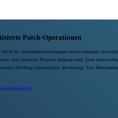
sierte Patch-Operationen
 60 % der Sicherheitsverletzungen nutzen bekannte Schwachst
eren, weil manuelle Prozesse langsam sind, Tests unzureiche
amten Patching-Lebenszyklus: Bewertung, Test, Bereitstellu
was enthalten ist