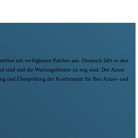
ellen mit verfügbaren Patches aus. Dennoch fällt es den
nd sind und die Wartungsfenster zu eng sind. Der Azure
ng und Überprüfung der Konformität für Ihre Azure- und