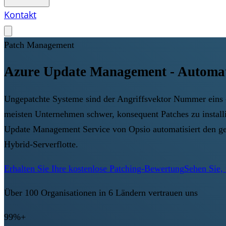
Kontakt
Patch Management
Azure Update Management - Automati
Ungepatchte Systeme sind der Angriffsvektor Nummer eins -
meisten Unternehmen schwer, konsequent Patches zu installi
Update Management Service von Opsio automatisiert den ges
Hybrid-Serverflotte.
Erhalten Sie Ihre kostenlose Patching-Bewertung
Sehen Sie, 
Über 100 Organisationen in 6 Ländern vertrauen uns
99%+