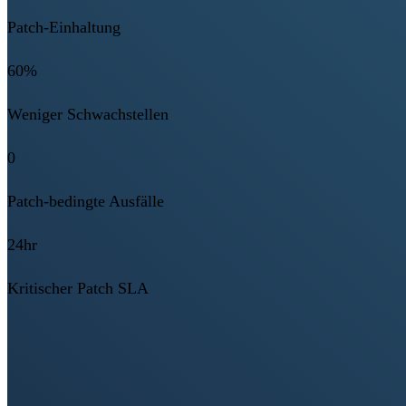
Patch-Einhaltung
60%
Weniger Schwachstellen
0
Patch-bedingte Ausfälle
24hr
Kritischer Patch SLA