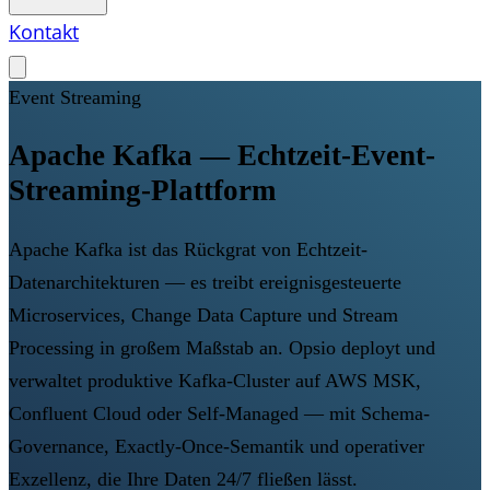
Kontakt
Event Streaming
Apache Kafka — Echtzeit-Event-
Streaming-Plattform
Apache Kafka ist das Rückgrat von Echtzeit-
Datenarchitekturen — es treibt ereignisgesteuerte
Microservices, Change Data Capture und Stream
Processing in großem Maßstab an. Opsio deployt und
verwaltet produktive Kafka-Cluster auf AWS MSK,
Confluent Cloud oder Self-Managed — mit Schema-
Governance, Exactly-Once-Semantik und operativer
Exzellenz, die Ihre Daten 24/7 fließen lässt.