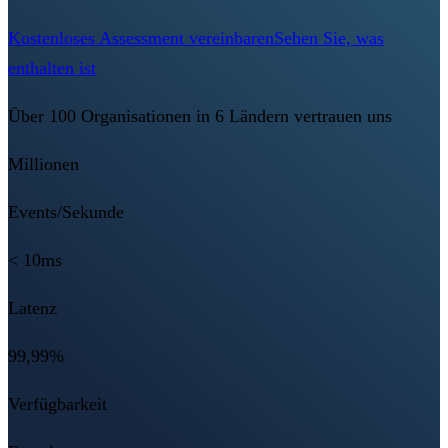
Kostenloses Assessment vereinbaren
Sehen Sie, was
enthalten ist
Über 100 Organisationen in 6 Ländern vertrauen uns
Millionen
Events/Sekunde
< 10ms
Latenz
99,99%
Verfügbarkeit