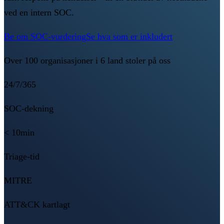
ved en intern SOC.
Be om SOC-vurdering
Se hva som er inkludert
Over 100 organisasjoner i 6 land stoler på oss
24/7/365
SOC-dekning
< 10min
Triage-tid
MITRE
ATT&CK kartlagt