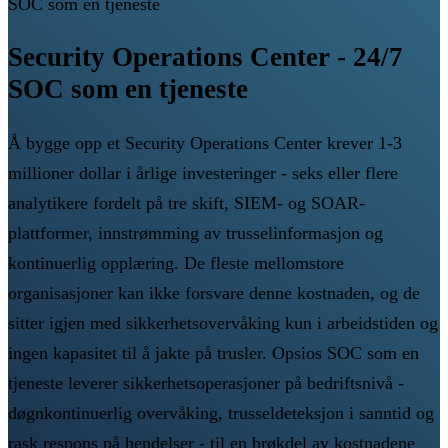
SOC som en tjeneste
Security Operations Center - 24/7
SOC som en tjeneste
Å bygge opp et Security Operations Center krever 1-3
millioner dollar i årlige investeringer - seks eller flere
analytikere fordelt på tre skift, SIEM- og SOAR-
plattformer, innstrømming av trusselinformasjon og
kontinuerlig opplæring. De fleste mellomstore
organisasjoner kan ikke forsvare denne kostnaden, og de
sitter igjen med sikkerhetsovervåking kun i arbeidstiden og
ingen kapasitet til å jakte på trusler. Opsios SOC som en
tjeneste leverer sikkerhetsoperasjoner på bedriftsnivå -
døgnkontinuerlig overvåking, trusseldeteksjon i sanntid og
rask respons på hendelser - til en brøkdel av kostnadene