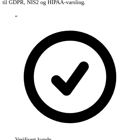
til GDPR, NIS2 og HIPAA-varsling.
“
Verifisert kunde