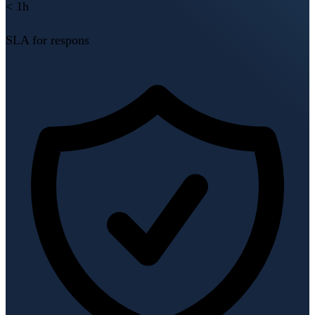
< 1h
SLA for respons