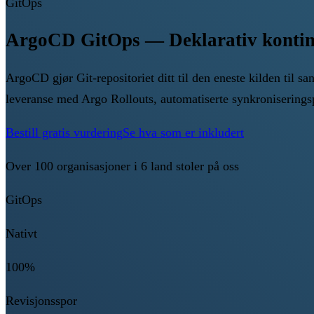
GitOps
ArgoCD GitOps — Deklarativ kontinu
ArgoCD gjør Git-repositoriet ditt til den eneste kilden til
leveranse med Argo Rollouts, automatiserte synkroniseringsp
Bestill gratis vurdering
Se hva som er inkludert
Over 100 organisasjoner i 6 land stoler på oss
GitOps
Nativt
100%
Revisjonsspor