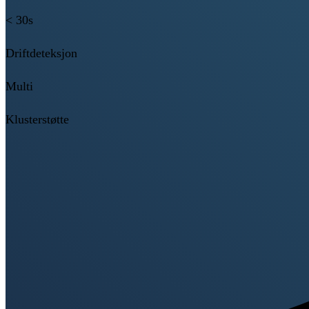
< 30s
Driftdeteksjon
Multi
Klusterstøtte