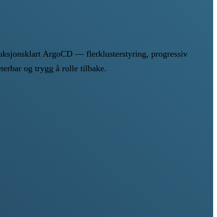
duksjonsklart ArgoCD — flerklusterstyring, progressiv
rbar og trygg å rulle tilbake.